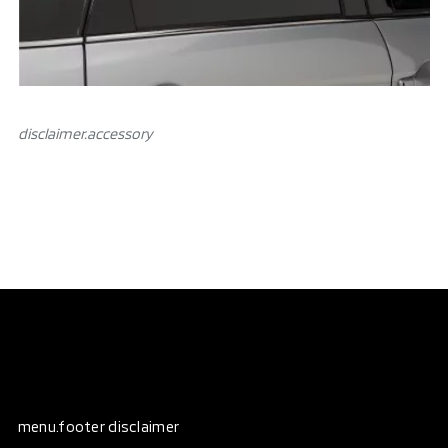
disclaimer.аccessory
menu.footer disclaimer