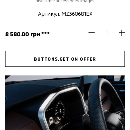
disclaimer.accessories images
Артикул: MZ360681EX
8 580.00 грн ***
BUTTONS.GET ON OFFER