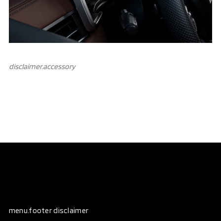
disclaimer.аccessory
menu.footer disclaimer