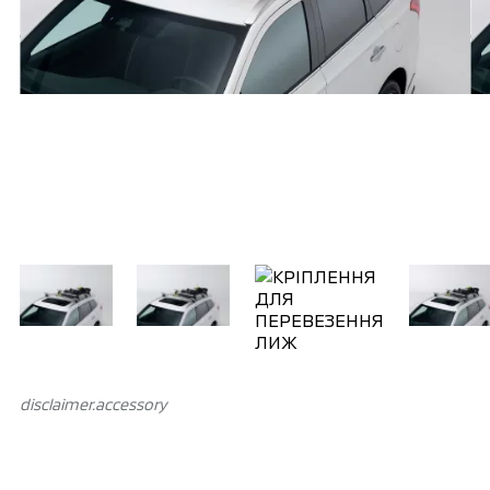
disclaimer.аccessory